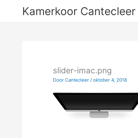
Ga
Kamerkoor Cantecleer
naar
de
inhoud
slider-imac.png
Door
Cantecleer
/
oktober 4, 2018