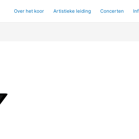
Over het koor
Artistieke leiding
Concerten
In