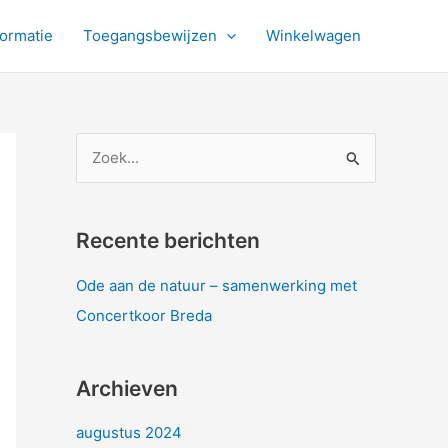
formatie
Toegangsbewijzen
Winkelwagen
Z
o
e
k
Recente berichten
n
Ode aan de natuur – samenwerking met
a
Concertkoor Breda
a
r
Archieven
:
augustus 2024