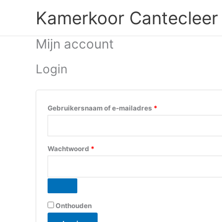
Ga
Kamerkoor Cantecleer
naar
de
inhoud
Mijn account
Login
Vereist
Gebruikersnaam of e-mailadres
*
Vereist
Wachtwoord
*
Onthouden