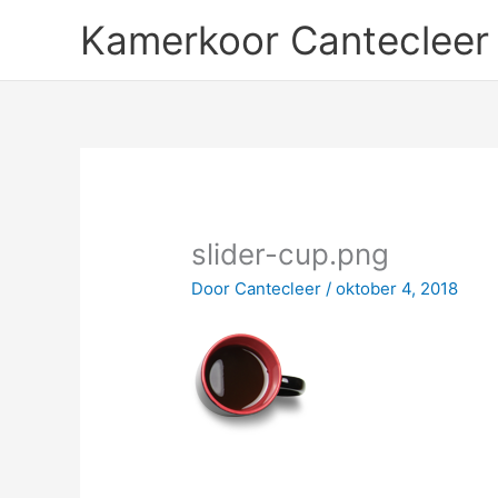
Ga
Kamerkoor Cantecleer
naar
de
inhoud
slider-cup.png
Door
Cantecleer
/
oktober 4, 2018