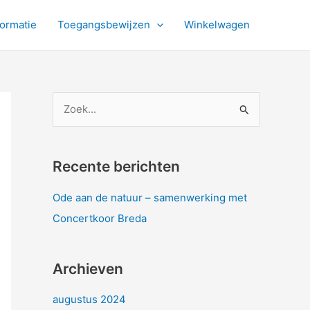
formatie
Toegangsbewijzen
Winkelwagen
Z
o
e
k
Recente berichten
n
Ode aan de natuur – samenwerking met
a
Concertkoor Breda
a
r
Archieven
:
augustus 2024