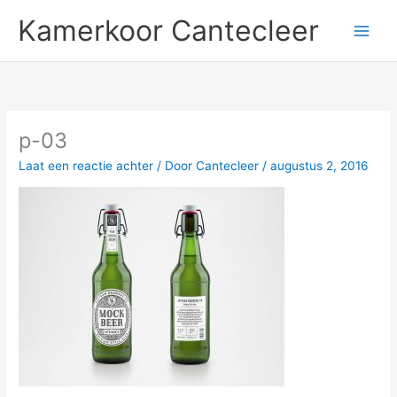
Ga
Kamerkoor Cantecleer
naar
de
inhoud
p-03
Laat een reactie achter
/ Door
Cantecleer
/
augustus 2, 2016