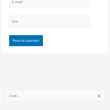
mail*
Site
Z
o
e