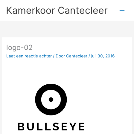
Ga
Kamerkoor Cantecleer
naar
de
inhoud
logo-02
Laat een reactie achter
/ Door
Cantecleer
/
juli 30, 2016