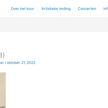
Over het koor
Artistieke leiding
Concerten
In
3)
eer
/
oktober 21, 2022