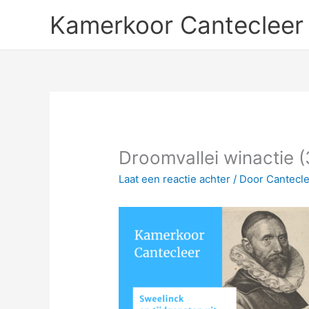
Ga
Kamerkoor Cantecleer
naar
de
inhoud
Droomvallei winactie (
Laat een reactie achter
/ Door
Cantecl