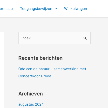
formatie
Toegangsbewijzen
Winkelwagen
Z
o
e
k
Recente berichten
n
Ode aan de natuur – samenwerking met
a
Concertkoor Breda
a
r
Archieven
:
augustus 2024