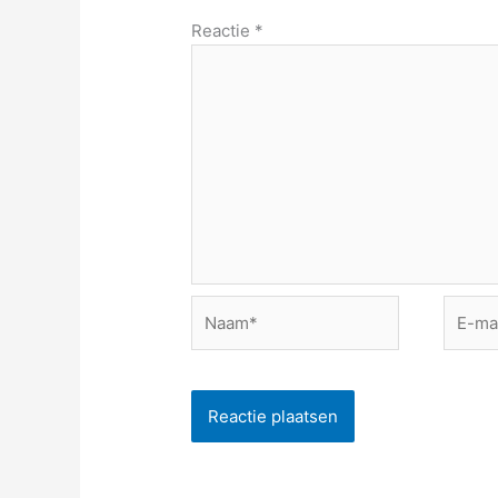
Reactie
*
Naam*
E-
mail*