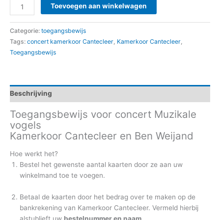
Toegangsbewijs
Toevoegen aan winkelwagen
najaarsconcert
kamerkoor
Categorie:
toegangsbewijs
Cantecleer
Tags:
concert kamerkoor Cantecleer
,
Kamerkoor Cantecleer
,
aantal
Toegangsbewijs
Beschrijving
Toegangsbewijs voor concert Muzikale
vogels
Kamerkoor Cantecleer en Ben Weijand
Hoe werkt het?
Bestel het gewenste aantal kaarten door ze aan uw
winkelmand toe te voegen.
Betaal de kaarten door het bedrag over te maken op de
bankrekening van Kamerkoor Cantecleer. Vermeld hierbij
alstublieft uw
bestelnummer en naam
.