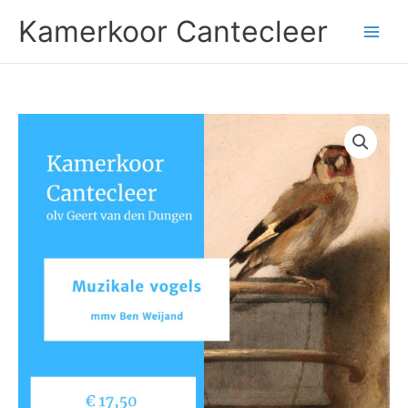
Ga
Kamerkoor Cantecleer
naar
de
inhoud